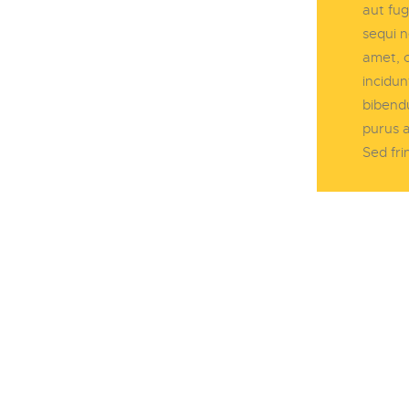
aut fug
sequi n
amet, c
incidu
bibendu
purus a
Sed fri