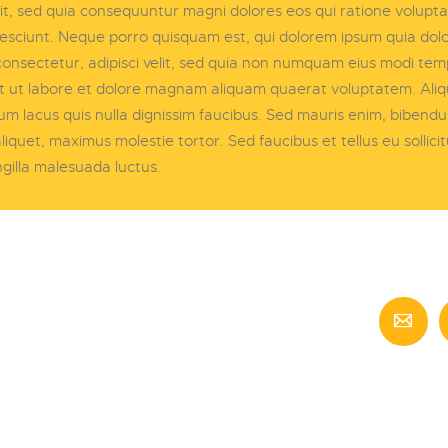
it, sed quia consequuntur magni dolores eos qui ratione volupt
esciunt. Neque porro quisquam est, qui dolorem ipsum quia dolor
onsectetur, adipisci velit, sed quia non numquam eius modi te
nt ut labore et dolore magnam aliquam quaerat voluptatem. Ali
m lacus quis nulla dignissim faucibus. Sed mauris enim, bibend
liquet, maximus molestie tortor. Sed faucibus et tellus eu sollicit
ngilla malesuada luctus.