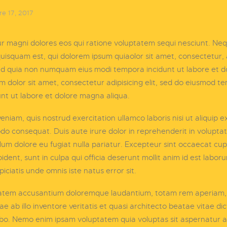
e 17, 2017
r magni dolores eos qui ratione voluptatem sequi nesciunt. Ne
uisquam est, qui dolorem ipsum quiaolor sit amet, consectetur, a
sed quia non numquam eius modi tempora incidunt ut labore et d
dolor sit amet, consectetur adipisicing elit, sed do eiusmod t
unt ut labore et dolore magna aliqua.
eniam, quis nostrud exercitation ullamco laboris nisi ut aliquip e
 consequat. Duis aute irure dolor in reprehenderit in voluptate
llum dolore eu fugiat nulla pariatur. Excepteur sint occaecat cu
ident, sunt in culpa qui officia deserunt mollit anim id est labor
piciatis unde omnis iste natus error sit.
atem accusantium doloremque laudantium, totam rem aperiam
ae ab illo inventore veritatis et quasi architecto beatae vitae di
bo. Nemo enim ipsam voluptatem quia voluptas sit aspernatur a