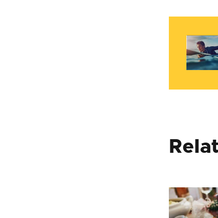
Nav
d'e
Rela