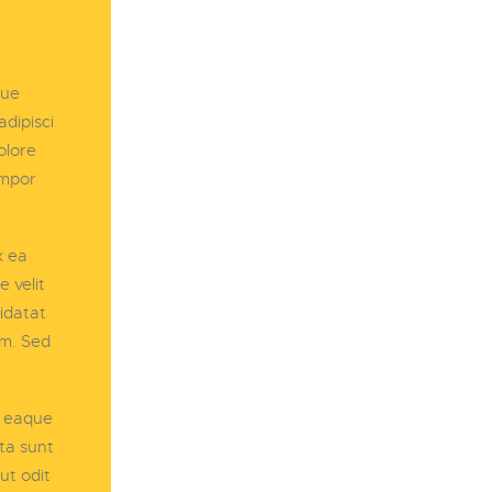
que
dipisci
olore
empor
x ea
 velit
pidatat
um. Sed
, eaque
cta sunt
ut odit