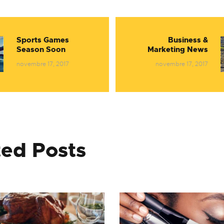
egació
ntrades
Sports Games
Business &
Previous
Nex
Season Soon
Marketing News
post:
post
novembre 17, 2017
novembre 17, 2017
ted Posts