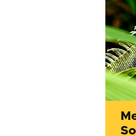
Me
So