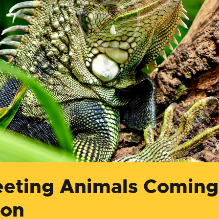
eting Animals Coming
on