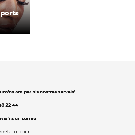
ports
uca'ns ara per als nostres serveis!
48 22 44
via'ns un correu
@inetebre.com