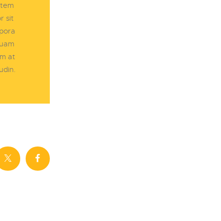
atem
 sit
mpora
quam
um at
udin.