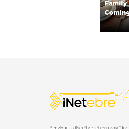
Family
Coming
Benvingut a iNetEbre, el teu proveïdor