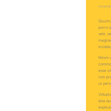
novembr
Quuntu
porro q
velit, 
magnam 
incidid
Minim v
commodo
esse ci
non pro
ut pers
Volupt
ipsa qu
explica