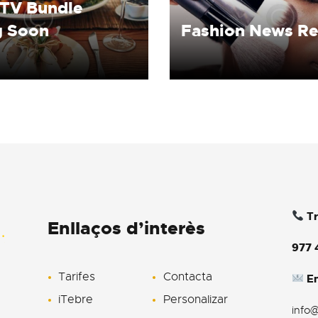
 TV Bundle
 Soon
Fashion News Re
Tr
Enllaços d’interès
977 
Tarifes
Contacta
En
iTebre
Personalizar
info