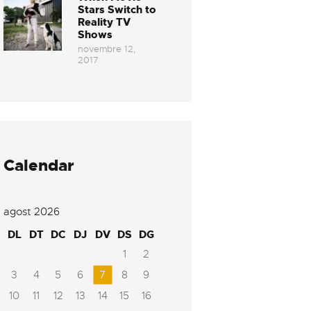
Stars Switch to
Reality TV
Shows
novembre 12,
2017
Calendar
agost 2026
DL
DT
DC
DJ
DV
DS
DG
1
2
3
4
5
6
7
8
9
10
11
12
13
14
15
16