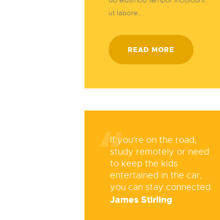
do eiusmod tempor incididunt
ut labore…
READ MORE
If you're on the road,
study remotely or need
to keep the kids
entertained in the car,
you can stay connected.
James Stirling