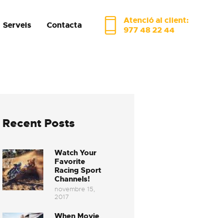
Atenció al client:
Serveis
Contacta
977 48 22 44
Recent Posts
Watch Your
Favorite
Racing Sport
Channels!
novembre 15,
2017
When Movie