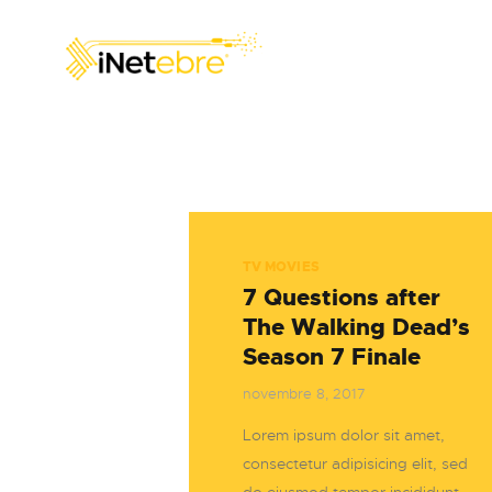
TV MOVIES
7 Questions after
The Walking Dead’s
Season 7 Finale
novembre 8, 2017
Lorem ipsum dolor sit amet,
consectetur adipisicing elit, sed