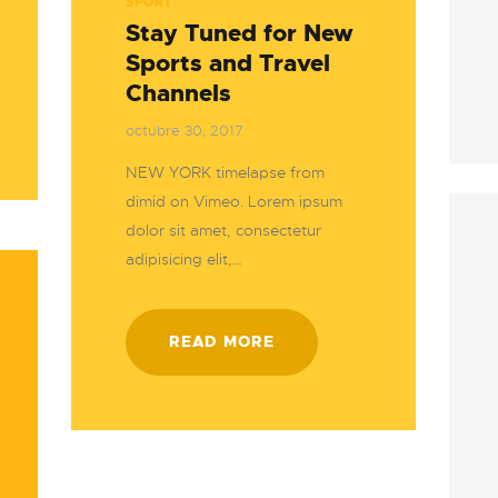
SPORT
Stay Tuned for New
Sports and Travel
Channels
octubre 30, 2017
NEW YORK timelapse from
dimid on Vimeo. Lorem ipsum
dolor sit amet, consectetur
adipisicing elit,…
READ MORE