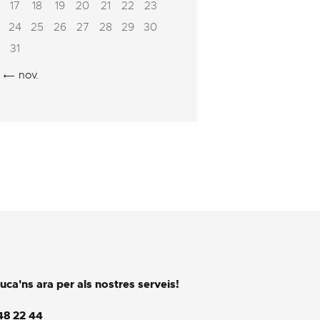
17
18
19
20
21
22
23
24
25
26
27
28
29
30
31
« nov.
uca'ns ara per als nostres serveis!
48 22 44