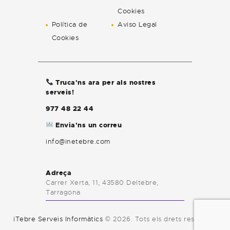
Cookies
Política de
Aviso Legal
Cookies
Truca'ns ara per als nostres
serveis!
977 48 22 44
Envia'ns un correu
info@inetebre.com
Adreça
Carrer Xerta, 11, 43580 Deltebre,
Tarragona
iTebre Serveis Informàtics
© 2026. Tots els drets reservats.