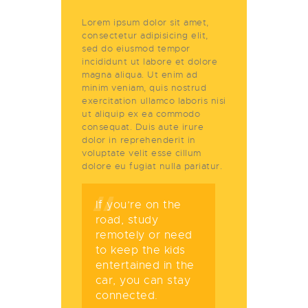
Lorem ipsum dolor sit amet,
consectetur adipisicing elit,
sed do eiusmod tempor
incididunt ut labore et dolore
magna aliqua. Ut enim ad
minim veniam, quis nostrud
exercitation ullamco laboris nisi
ut aliquip ex ea commodo
consequat. Duis aute irure
dolor in reprehenderit in
voluptate velit esse cillum
dolore eu fugiat nulla pariatur.
If you’re on the
road, study
remotely or need
to keep the kids
entertained in the
car, you can stay
connected.