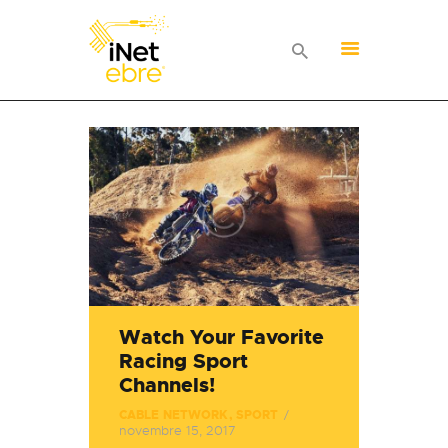
INICI
TARIFES
SERVEIS
CONTACTA
Watch Your Favorite
Racing Sport
Channels!
CABLE NETWORK
,
SPORT
novembre 15, 2017