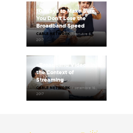
10 Ways to Make Sure
You Don’t Lose the
Broadband Speed
CABLE NETWORK
octubre 6,
2017
«Broadband Video» in
the Context of
Streaming
CABLE NETWORK
setembre 16,
2017