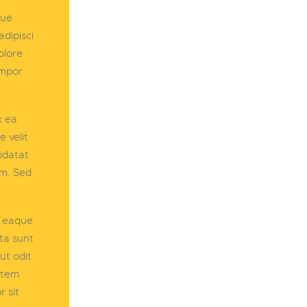
que
dipisci
olore
empor
x ea
 velit
pidatat
um. Sed
, eaque
cta sunt
ut odit
atem
 sit