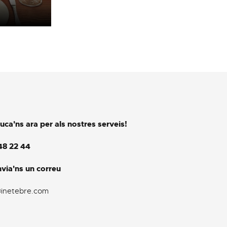
uca'ns ara per als nostres serveis!
48 22 44
via'ns un correu
@inetebre.com