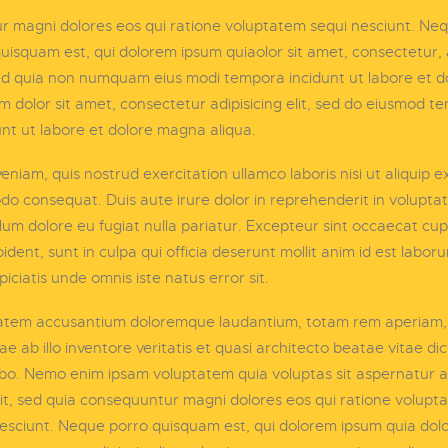
r magni dolores eos qui ratione voluptatem sequi nesciunt. Ne
uisquam est, qui dolorem ipsum quiaolor sit amet, consectetur, a
sed quia non numquam eius modi tempora incidunt ut labore et d
dolor sit amet, consectetur adipisicing elit, sed do eiusmod t
unt ut labore et dolore magna aliqua.
eniam, quis nostrud exercitation ullamco laboris nisi ut aliquip e
 consequat. Duis aute irure dolor in reprehenderit in voluptate
llum dolore eu fugiat nulla pariatur. Excepteur sint occaecat cu
ident, sunt in culpa qui officia deserunt mollit anim id est labor
piciatis unde omnis iste natus error sit.
atem accusantium doloremque laudantium, totam rem aperiam
ae ab illo inventore veritatis et quasi architecto beatae vitae di
bo. Nemo enim ipsam voluptatem quia voluptas sit aspernatur a
it, sed quia consequuntur magni dolores eos qui ratione volupt
esciunt. Neque porro quisquam est, qui dolorem ipsum quia dolor