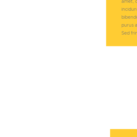
amet, c
incidu
bibendu
purus a
Sed fri
Nav