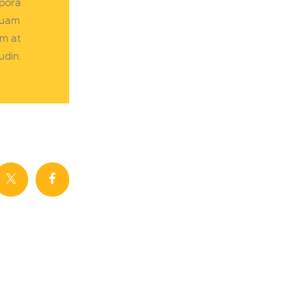
mpora
quam
um at
udin.