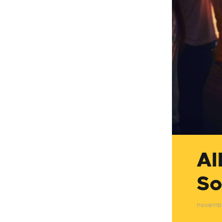
Al
So
novembr