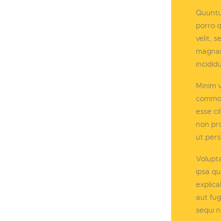
Quuntu
porro q
velit, 
magnam 
incidid
Minim v
commodo
esse ci
non pro
ut pers
Volupt
ipsa qu
explica
aut fug
sequi n