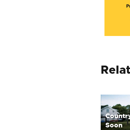
d'e
P
Rela
Countr
Soon