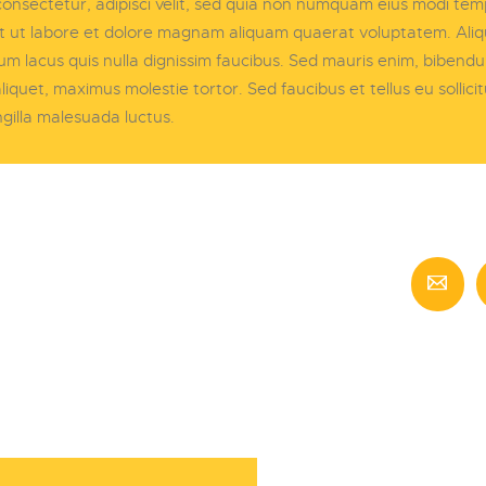
onsectetur, adipisci velit, sed quia non numquam eius modi te
nt ut labore et dolore magnam aliquam quaerat voluptatem. Ali
m lacus quis nulla dignissim faucibus. Sed mauris enim, bibend
liquet, maximus molestie tortor. Sed faucibus et tellus eu sollicit
ngilla malesuada luctus.
egació