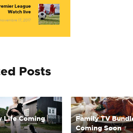
ntrades
remier League
Next
Watch live
post:
novembre 17, 2017
ted Posts
y Life Coming
Family TV Bundl
Coming Soon