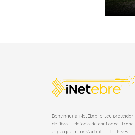
Benvingut a iNetEbre, el teu proveïdor
de fibra i telefonia de confiança. Troba
el pla que millor s’adapta a les teves