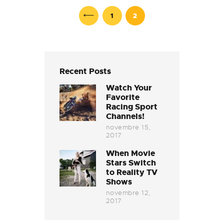
Paginació
de
<
PAGE
1
PAGE
2
les
entrades
Recent Posts
Watch Your
Favorite
Racing Sport
Channels!
novembre 15,
2017
When Movie
Stars Switch
to Reality TV
Shows
novembre 12,
2017