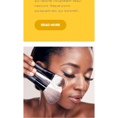
qui ratione voluptatem sequi
nesciunt. Neque porro
quisquam est, qui dolorem…
READ MORE