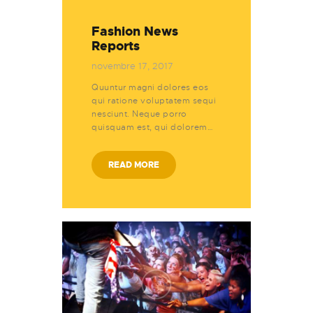
Fashion News
Reports
novembre 17, 2017
Quuntur magni dolores eos
qui ratione voluptatem sequi
nesciunt. Neque porro
quisquam est, qui dolorem…
READ MORE