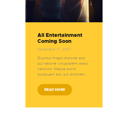
All Entertainment
Coming Soon
novembre 17, 2017
Quuntur magni dolores eos
qui ratione voluptatem sequi
nesciunt. Neque porro
quisquam est, qui dolorem…
READ MORE