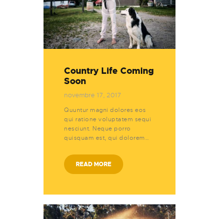
Country Life Coming
Soon
novembre 17, 2017
Quuntur magni dolores eos
qui ratione voluptatem sequi
nesciunt. Neque porro
quisquam est, qui dolorem…
READ MORE