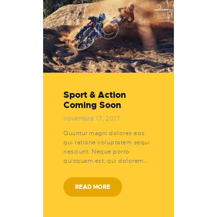
Sport & Action
Coming Soon
novembre 17, 2017
Quuntur magni dolores eos
qui ratione voluptatem sequi
nesciunt. Neque porro
quisquam est, qui dolorem…
READ MORE