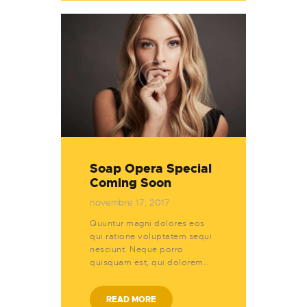
Soap Opera Special
Coming Soon
novembre 17, 2017
Quuntur magni dolores eos
qui ratione voluptatem sequi
nesciunt. Neque porro
quisquam est, qui dolorem…
READ MORE