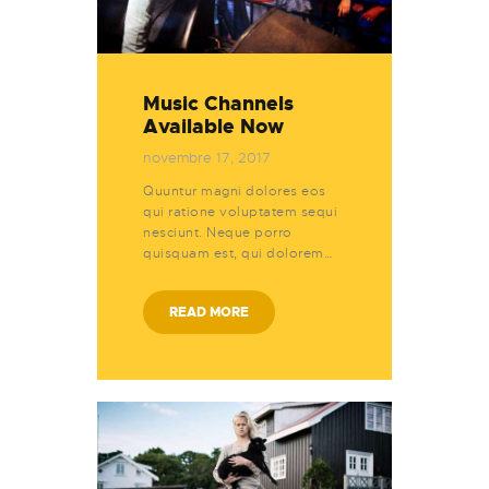
Music Channels
Available Now
novembre 17, 2017
Quuntur magni dolores eos
qui ratione voluptatem sequi
nesciunt. Neque porro
quisquam est, qui dolorem…
READ MORE