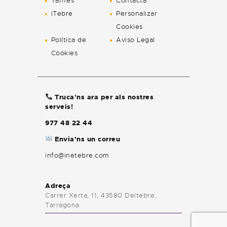
Tarifes
Contacta
iTebre
Personalizar
Cookies
Política de
Aviso Legal
Cookies
Truca'ns ara per als nostres
serveis!
977 48 22 44
Envia'ns un correu
info@inetebre.com
Adreça
Carrer Xerta, 11, 43580 Deltebre,
Tarragona